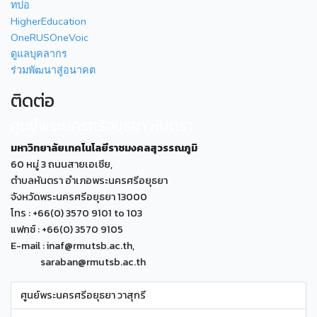
ทปอ
HigherEducation
OneRUSOneVoic
ดูแลบุคลากร
ร่วมพัฒนาสู่อนาคต
ติดต่อ
ศูนย์พระนครศรีอยุธยา หันตรา
มหาวิทยาลัยเทคโนโลยีราชมงคลสุวรรณภูมิ
60 หมู่ 3 ถนนสายเอเซีย,
ตำบลหันตรา อำเภอพระนครศรีอยุธยา
จังหวัดพระนครศรีอยุธยา 13000
โทร : +66(0) 3570 9101 to 103
แฟกซ์ : +66(0) 3570 9105
E-mail : inaf@rmutsb.ac.th,
saraban@rmutsb.ac.th
ศูนย์พระนครศรีอยุธยา วาสุกรี