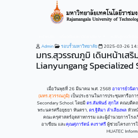
หน้าหลัก
เกี่ยวกับมหาวิทยาลัย
หลักสูตรที่เปิ
Admin
รอบรั้วมหาวิทยาลัย
2025-03-26 14:
มทร.สุวรรณภูมิ เดินหน้าเสร
Lianyungang Specialized
เมื่อวันพุธที่ 26 มีนาคม พ.ศ. 2568
อาจารย์วนิด
(มทร.สุวรรณภูมิ)
เป็นประธานในการประชุมหารือการด
Secondary School โดยมี
ดร.สัมพันธ์ สุกใส
คณบดีคณ
พระนครศรีอยุธยา หันตรา,
ดร.ฐิติมา ลำเลียงพล
หัวหน
คณะครุศาสตร์อุตสาหกรรม และผู้อำนวยการโรงเ
อาเซียน และ
คุณศุภารัตน์ คงราศรี
ผู้ช่วยโครงการใน
HUATEC Informat