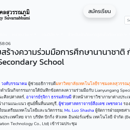
สมัครเรียน
ดสอน
หน่วยงาน
งานวิจัย
สำหรับนักศึกษา/ผู้สนใจศึกษาต่อ
58:06
ิมสร้างความร่วมมือการศึกษานานาชาติ 
 Secondary School
า วงศ์บรรณาคม
ผู้ช่วยอธิการบดี
มหาวิทยาลัยเทคโนโลยีราชมงคลสุวรรณภู
ำเนินกิจกรรมภายใต้บันทึกข้อตกลงความร่วมมือกับ Lianyungang Speci
ะศิลปศาสตร์,
อาจารย์รุจิกา ธรรมลักษมี
หัวหน้าสาขาวิชาภาษาต่างประเท
้างานแนะแนว ศูนย์พื้นที่นนทบุรี,
ผู้ช่วยศาสตราจารย์ลือเดช เพชรดวง
รอง
รียนเตรียมเทคโนโลยีและนวัตกรรม,
Ms. Luo Shasha
ผู้จัดการฝ่ายยุทธศา
ประเทศไทย จาก บริษัท ปักกิ่ง หัวเทค อินฟอร์เมชั่น เทคโนโลยี จำกัด (Be
ion Technology Co., Ltd) เข้าร่วมประชุม