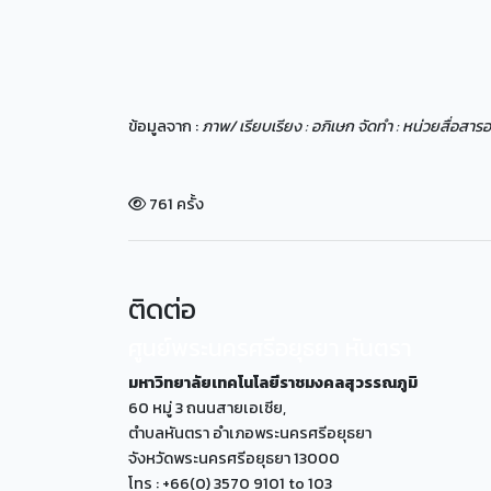
ข้อมูลจาก :
ภาพ/ เรียบเรียง : อภิเษก จัดทำ : หน่วยสื่อส
761 ครั้ง
ติดต่อ
ศูนย์พระนครศรีอยุธยา หันตรา
มหาวิทยาลัยเทคโนโลยีราชมงคลสุวรรณภูมิ
60 หมู่ 3 ถนนสายเอเซีย,
ตำบลหันตรา อำเภอพระนครศรีอยุธยา
จังหวัดพระนครศรีอยุธยา 13000
โทร : +66(0) 3570 9101 to 103