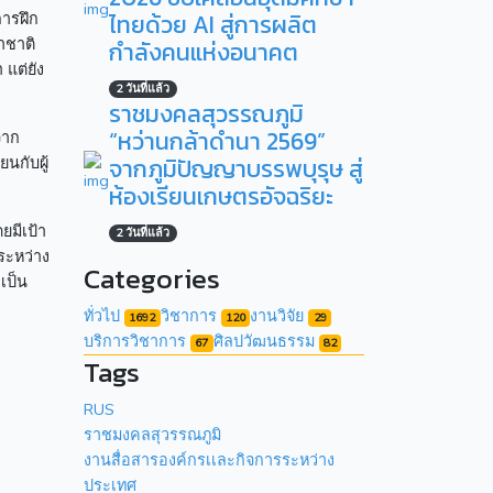
ไทยด้วย AI สู่การผลิต
การฝึก
าชาติ
กำลังคนแห่งอนาคต
แต่ยัง
2 วันที่แล้ว
ราชมงคลสุวรรณภูมิ
“หว่านกล้าดำนา 2569”
จาก
จากภูมิปัญญาบรรพบุรุษ สู่
นกับผู้
ห้องเรียนเกษตรอัจฉริยะ
ยมีเป้า
2 วันที่แล้ว
ระหว่าง
Categories
เป็น
ทั่วไป
วิชาการ
งานวิจัย
1692
120
29
บริการวิชาการ
ศิลปวัฒนธรรม
67
82
Tags
RUS
ราชมงคลสุวรรณภูมิ
งานสื่อสารองค์กรเเละกิจการระหว่าง
ประเทศ