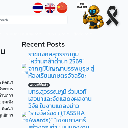
ระบบสารสนเทศ
RUS ITA
ติดต่อ
Recent Posts
ฉม
ราชมงคลสุวรรณภูมิ
“หว่านกล้าดำนา 2569”
จากภูมิปัญญาบรรพบุรุษ สู่
ห้องเรียนเกษตรอัจฉริยะ
ละพัฒนา
45 นาทีที่แล้ว
วิทยากร
มทร.สุวรรณภูมิ ร่วมเวที
ด้านการ
เสวนาและจัดแสดงผลงาน
ชุมเชิง
วิจัย ในงานแถลงข่าว
ม พัฒนา
"รางวัลธัชชา (TASSHA
ูนย์การ
Awards)" “เชื่อมศาสตร์
สร้างคุณค่า : มุมมองงาน