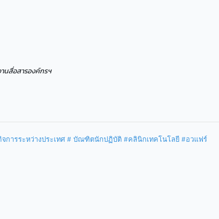
งานสื่อสารองค์กรฯ
กิจการระหว่างประเทศ
# บัณฑิตนักปฏิบัติ
#คลินิกเทคโนโลยี
#อวแฟร์