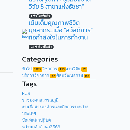
วิจัย 5 สาขาแห่งธัชชา”
1 ชั่วโมงที่แล้ว
เติมเต็มคุณภาพชีวิต
บุคลากร...เมื่อ "สวัสดิการ"
คือกำลังใจในการทำงาน
23 ชั่วโมงที่แล้ว
Categories
ทั่วไป
วิชาการ
งานวิจัย
1692
119
29
บริการวิชาการ
ศิลปวัฒนธรรม
67
82
Tags
RUS
ราชมงคลสุวรรณภูมิ
งานสื่อสารองค์กรเเละกิจการระหว่าง
ประเทศ
บัณฑิตนักปฏิบัติ
หว่านกล้าดำนา2569