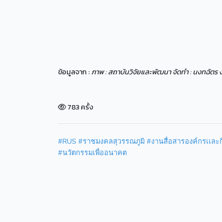
ข้อมูลจาก :
ภาพ : สถาบันวิจัยและพัฒนา จัดทำ : นงทฉัตร 
783 ครั้ง
#RUS
#ราชมงคลสุวรรณภูมิ
#งานสื่อสารองค์กรเเละ
#นวัตกรรมเพื่ออนาคต