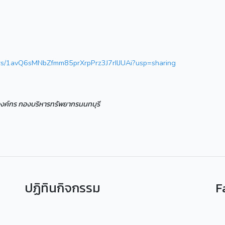
lders/1avQ6sMNbZfmm85prXrpPrz3J7rIlJUAi?usp=sharing
ารองค์กร กองบริหารทรัพยากรนนทบุรี
ปฏิทินกิจกรรม
F