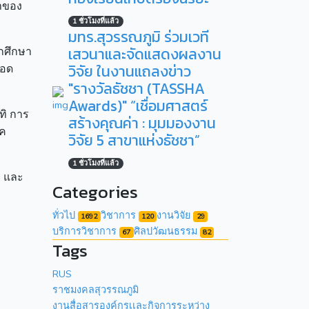
มาของ
1 ชั่วโมงที่แล้ว
มทร.สุวรรณภูมิ ร่วมเวที
เสวนาและจัดแสดงผลงาน
กศึกษา
วิจัย ในงานแถลงข่าว
ทอด
"รางวัลธัชชา (TASSHA
Awards)" “เชื่อมศาสตร์
ทิ การ
สร้างคุณค่า : มุมมองงาน
าค
วิจัย 5 สาขาแห่งธัชชา”
1 ชั่วโมงที่แล้ว
ี และ
Categories
ทั่วไป
วิชาการ
งานวิจัย
1692
120
29
บริการวิชาการ
ศิลปวัฒนธรรม
67
82
Tags
RUS
ราชมงคลสุวรรณภูมิ
งานสื่อสารองค์กรเเละกิจการระหว่าง