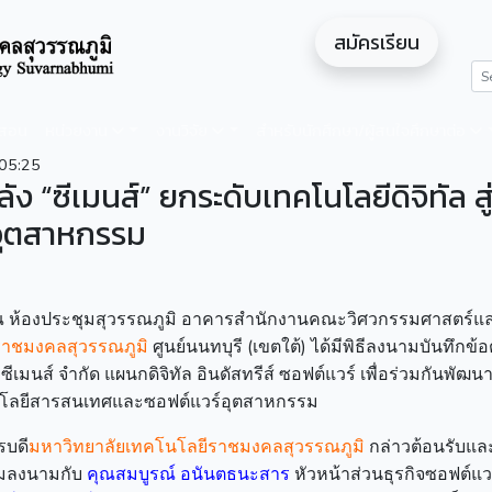
สมัครเรียน
ดสอน
หน่วยงาน
งานวิจัย
สำหรับนักศึกษา/ผู้สนใจศึกษาต่อ
05:25
 “ซีเมนส์” ยกระดับเทคโนโลยีดิจิทัล สู
์อุตสาหกรรม
68 ณ ห้องประชุมสุวรรณภูมิ อาคารสำนักงานคณะวิศวกรรมศาสตร์แ
ราชมงคลสุวรรณภูมิ
ศูนย์นนทบุรี (เขตใต้) ได้มีพิธีลงนามบันทึกข้
เมนส์ จำกัด แผนกดิจิทัล อินดัสทรีส์ ซอฟต์แวร์ เพื่อร่วมกันพัฒน
นโลยีสารสนเทศและซอฟต์แวร์อุตสาหกรรม
รบดี
มหาวิทยาลัยเทคโนโลยีราชมงคลสุวรรณภูมิ
กล่าวต้อนรับแ
่วมลงนามกับ
คุณสมบูรณ์ อนันตธนะสาร
หัวหน้าส่วนธุรกิจซอฟต์แวร์