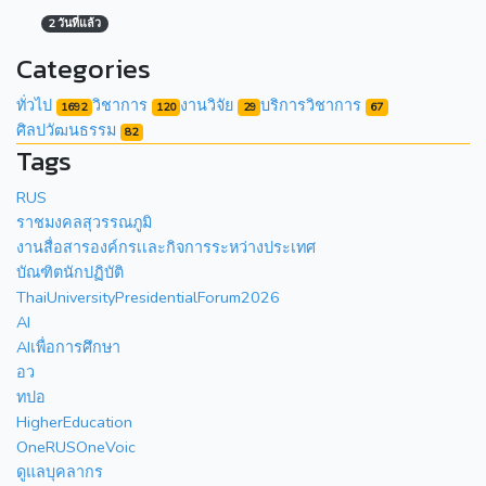
2 วันที่แล้ว
Categories
ทั่วไป
วิชาการ
งานวิจัย
บริการวิชาการ
1692
120
29
67
ศิลปวัฒนธรรม
82
Tags
RUS
ราชมงคลสุวรรณภูมิ
งานสื่อสารองค์กรเเละกิจการระหว่างประเทศ
บัณฑิตนักปฏิบัติ
ThaiUniversityPresidentialForum2026
AI
AIเพื่อการศึกษา
อว
ทปอ
HigherEducation
OneRUSOneVoic
ดูแลบุคลากร