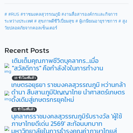
#
#RUS
#ราชมงคลสุวรรณภูมิ
#งานสื่อสารองค์กรเเละกิจการ
ระหว่างประเทศ
# สุขภาพดีชีวีเปี่ยมสุข
# ผู้เกษียณอายุราชการ
# สูง
วัยปลอดภัยจากคอลเซ็นเตอร์
Recent Posts
เติมเต็มคุณภาพชีวิตบุคลากร...เมื่อ
"สวัสดิการ" คือกำลังใจในการทำงาน
19 ชั่วโมงที่แล้ว
เกษตรอยุธยา ราชมงคลสุวรรณภูมิ หว่านกล้า
ดำนา สืบสานภูมิปัญญาไทย นำศาสตร์เกษตร
ดั้งเดิมสู่เกษตรกรยุคใหม่
21 ชั่วโมงที่แล้ว
บุคลากรราชมงคลสุวรรณภูมิรับรางวัล 'ผู้ใช้
ภาษาไทยดีเด่น 2569' สะท้อนบทบาท
มหาวิทยาลัยในการธำรงคุณค่าภาษาไทยสู่