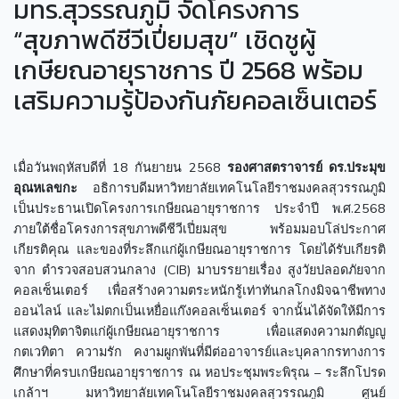
มทร.สุวรรณภูมิ จัดโครงการ
“สุขภาพดีชีวีเปี่ยมสุข” เชิดชูผู้
เกษียณอายุราชการ ปี 2568 พร้อม
เสริมความรู้ป้องกันภัยคอลเซ็นเตอร์
เมื่อวันพฤหัสบดีที่ 18 กันยายน 2568
รองศาสตราจารย์ ดร.ประมุข
อุณหเลขกะ
อธิการบดีมหาวิทยาลัยเทคโนโลยีราชมงคลสุวรรณภูมิ
เป็นประธานเปิดโครงการเกษียณอายุราชการ ประจำปี พ.ศ.2568
ภายใต้ชื่อโครงการสุขภาพดีชีวีเปี่ยมสุข พร้อมมอบโล่ประกาศ
เกียรติคุณ และของที่ระลึกแก่ผู้เกษียณอายุราชการ โดยได้รับเกียรติ
จาก ตำรวจสอบสวนกลาง (CIB) มาบรรยายเรื่อง สูงวัยปลอดภัยจาก
คอลเซ็นเตอร์ เพื่อสร้างความตระหนักรู้เท่าทันกลโกงมิจฉาชีพทาง
ออนไลน์ และไม่ตกเป็นเหยื่อแก๊งคอลเซ็นเตอร์ จากนั้นได้จัดให้มีการ
แสดงมุทิตาจิตแก่ผู้เกษียณอายุราชการ เพื่อแสดงความกตัญญู
กตเวทิตา ความรัก คงามผูกพันที่มีต่ออาจารย์และบุคลากรทางการ
ศึกษาที่ครบเกษียณอายุราชการ ณ หอประชุมพระพิรุณ – ระลึกโปรด
เกล้าฯ มหาวิทยาลัยเทคโนโลยีราชมงคลสุวรรณภูมิ ศูนย์