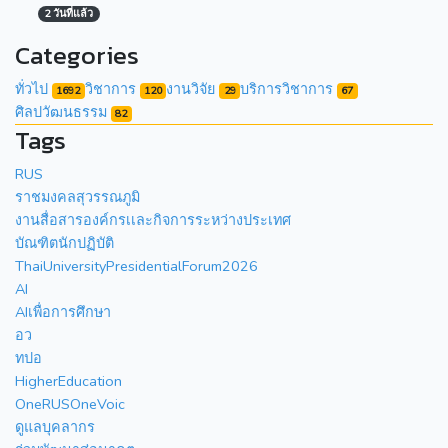
2 วันที่แล้ว
Categories
ทั่วไป
วิชาการ
งานวิจัย
บริการวิชาการ
1692
120
29
67
ศิลปวัฒนธรรม
82
Tags
RUS
ราชมงคลสุวรรณภูมิ
งานสื่อสารองค์กรเเละกิจการระหว่างประเทศ
บัณฑิตนักปฏิบัติ
ThaiUniversityPresidentialForum2026
AI
AIเพื่อการศึกษา
อว
ทปอ
HigherEducation
OneRUSOneVoic
ดูแลบุคลากร