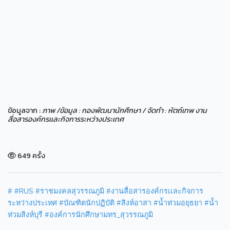
ข้อมูลจาก :
ภาพ /ข้อมูล : กองพัฒนานักศึกษา / จัดทำ : หัตถ์เทพ งาน
สื่อสารองค์กรเเละกิจการระหว่างประเทศ
649 ครั้ง
#
#RUS
#ราชมงคลสุวรรณภูมิ
#งานสื่อสารองค์กรเเละกิจการ
ระหว่างประเทศ
#บัณฑิตนักปฏิบัติ
#สิงห์อาสา
#น้ำท่วมอยุธยา
#น้ำ
ท่วมสิงห์บุรี
#องค์การนักศึกษามทร_สุวรรณภูมิ