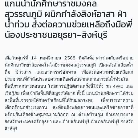
แกนนำนักศึกษาราชมงคล
สุวรรณภูมิ ผนึกกำลังสิงห์อาสา ฝ่า
น้ำท่วม ส่งต่อความช่วยเหลือถึงมือพี่
น้องประชาชนอยุธยา–สิงห์บุรี
เมื่อวันศุกร์ที่ 14 พฤศจิกายน 2568 ทีมสิงห์อาสาร่วมกับเครือข่าย
นักศึกษาวิทยาลัยเทคโนโลยีราชมงคลสุวรรณภูมิ เปิดคลังลำเลียงน้ำ
ดื่ม ข้าวสาร และอาหารพร้อมทาน เพื่อส่งต่อความช่วยเหลือแก่
ประชาชนที่กำลังประสบความเดือดร้อนจากสถานการณ์น้ำท่วมใน
พื้นที่ภาคกลางตอนบน โดยการปฏิบัติงานครั้งนี้ใช้ทั้ง รถ 4WD และ
เรือกู้ภัย เพื่อเข้าถึงพื้นที่ที่สัญจรได้ยาก ทั้งนี้ แกนนำนักศึกษาฯ ได้ร่วม
ลงพื้นที่แจกจ่ายให้กับครัวเรือนที่ได้รับผลกระทบ เพื่อบรรเทาความ
เดือดร้อนอย่างเร่งด่วน สะท้อนถึงพลังเยาวชนและเครือข่ายอาสาที่
พร้อมยืนเคียงข้างชุมชนยามวิกฤต ณ ตำบลบ้านกุ่ม อำเภอบางบาล
จังหวัดพระนครศรีอยุธยา และ ตำบลอินทร์บุรี อำเภออินทร์บุรี จังหวัด
สิงห์บุรี