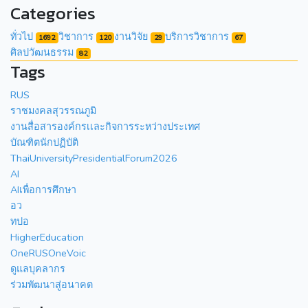
Categories
ทั่วไป
วิชาการ
งานวิจัย
บริการวิชาการ
1692
120
29
67
ศิลปวัฒนธรรม
82
Tags
RUS
ราชมงคลสุวรรณภูมิ
งานสื่อสารองค์กรเเละกิจการระหว่างประเทศ
บัณฑิตนักปฏิบัติ
ThaiUniversityPresidentialForum2026
AI
AIเพื่อการศึกษา
อว
ทปอ
HigherEducation
OneRUSOneVoic
ดูแลบุคลากร
ร่วมพัฒนาสู่อนาคต