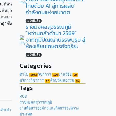
่สะท้อน
ไทยด้วย AI สู่การผลิต
มสินยุว
กำลังคนแห่งอนาคต
งและยก
1 วันที่แล้ว
re)”
ซึ่ง
ราชมงคลสุวรรณภูมิ
“หว่านกล้าดำนา 2569”
จากภูมิปัญญาบรรพบุรุษ สู่
ห้องเรียนเกษตรอัจฉริยะ
1 วันที่แล้ว
Categories
ทั่วไป
วิชาการ
งานวิจัย
1692
120
29
บริการวิชาการ
ศิลปวัฒนธรรม
67
82
Tags
RUS
ราชมงคลสุวรรณภูมิ
งานสื่อสารองค์กรเเละกิจการระหว่าง
ต่าเล่า
ประเทศ