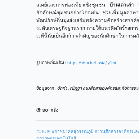
สเตย์และการท่องเที่ยวเชิงชุมชน “
บ้านเต่าเล่า
” 
อัตลักษณ์ชุมชนอย่างโดดเด่น ช่วยเพิ่มมูลค่าทา
พัฒน์รักษ์ถิ่นมุ่งส่งเสริมพลังความคิดสร้าง
ระดับเศรษฐกิจฐานราก ภายใต้แนวคิด
“สร้างการเ
เวทีนี้นับเป็นอีกก้าวสำคัญของนักศึกษาในการผลัก
รูปภาพเพิ่มเติม :
https://shorturl.asia/Jy1hi
ข้อมูลจาก :
จัดทำ : ณัฎฐา งานสื่อสารองค์กรและกิจการระ
801 ครั้ง
##RUS #ราชมงคลสุวรรณภูมิ #งานสื่อสารองค์กรเเละกิจ
#ถ่ายทอดเทคโนโลยี