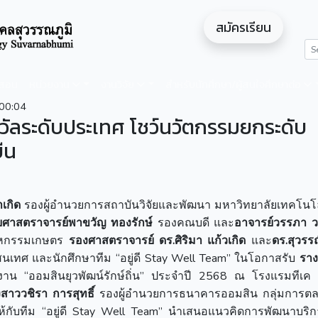
สมัครเรียน
ดสอน
หน่วยงาน
งานวิจัย
สำหรับนักศึกษา/ผู้สนใจศึกษาต่อ
00:04
วัลระดับประเทศ โชว์นวัตกรรมยกระดับ
ืน
ำเกิด
รองผู้อำนวยการสถาบันวิจัยและพัฒนา มหาวิทยาลัยเทคโนโ
่วยศาสตราจารย์พาขวัญ ทองรักษ์
รองคณบดี และ
อาจารย์วรรภา ว
าหกรรมเกษตร
รองศาสตราจารย์ ดร.ศิริมา แก้วเกิด
และ
ดร.สุวรร
ทศ และนักศึกษาทีม “อยู่ดี Stay Well Team” ในโอกาสรับ
ราง
 “ออมสินยุวพัฒน์รักษ์ถิ่น” ประจำปี 2568 ณ โรงแรมทีเค
สาววชิรา การสุทธิ์
รองผู้อำนวยการธนาคารออมสิน กลุ่มการตลา
ให้กับทีม “อยู่ดี Stay Well Team” นำเสนอแนวคิดการพัฒนาบริ