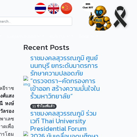
ระบบสารสนเทศ
RUS ITA
ติดต่อ
Recent Posts
ราชมงคลสุวรรณภูมิ ศูนย์
นนทบุรี ยกระดับมาตรการ
รักษาความปลอดภัย
“ตรวจตรา–คัดกรองการ
เข้าออก สร้างความมั่นใจใน
ลยีราช
รั้วมหาวิทยาลัย”
งศ์แสง
ณี หงษ์
11 ชั่วโมงที่แล้ว
วัลรอง
ราชมงคลสุวรรณภูมิ ร่วม
 พาเลซ
เวที Thai University
ดเพื่อ
Presidential Forum
การโฮม
2026 ขับเคลื่อนอุดมศึกษา