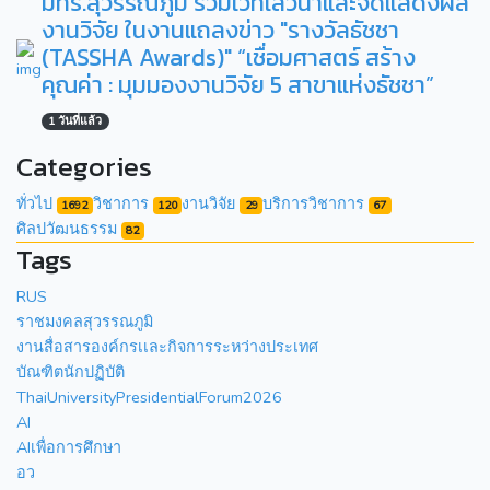
มทร.สุวรรณภูมิ ร่วมเวทีเสวนาและจัดแสดงผล
งานวิจัย ในงานแถลงข่าว "รางวัลธัชชา
(TASSHA Awards)" “เชื่อมศาสตร์ สร้าง
คุณค่า : มุมมองงานวิจัย 5 สาขาแห่งธัชชา”
1 วันที่แล้ว
Categories
ทั่วไป
วิชาการ
งานวิจัย
บริการวิชาการ
1692
120
29
67
ศิลปวัฒนธรรม
82
Tags
RUS
ราชมงคลสุวรรณภูมิ
งานสื่อสารองค์กรเเละกิจการระหว่างประเทศ
บัณฑิตนักปฏิบัติ
ThaiUniversityPresidentialForum2026
AI
AIเพื่อการศึกษา
อว