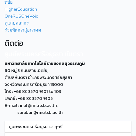
ทปอ
HigherEducation
OneRUSOneVoic
ดูแลบุคลากร
ร่วมพัฒนาสู่อนาคต
ติดต่อ
ศูนย์พระนครศรีอยุธยา หันตรา
มหาวิทยาลัยเทคโนโลยีราชมงคลสุวรรณภูมิ
60 หมู่ 3 ถนนสายเอเซีย,
ตำบลหันตรา อำเภอพระนครศรีอยุธยา
จังหวัดพระนครศรีอยุธยา 13000
โทร : +66(0) 3570 9101 to 103
แฟกซ์ : +66(0) 3570 9105
E-mail : inaf@rmutsb.ac.th,
saraban@rmutsb.ac.th
ศูนย์พระนครศรีอยุธยา วาสุกรี