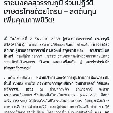
ราชมงคลสุวรรณภูมิ ร่วมปฏิวัติ
เกษตรไทยด้วยโดรน – ลดต้นทุน
เพิ่มคุณภาพชีวิต!
เมื่อวันอังคารที่ 2 ธันวาคม 2568
ผู้ช่วยศาสตราจารย์ ดร.วารุณี
ศรีสงคราม
ผู้อำนวยการสถาบันวิจัยและพัฒนา พร้อมด้วย
อาจารย์ธง
คำเกิด
ผู้ช่วยศาสตราจารย์ ดร.สุวัฒน์ สกุลชาติ
และ
ดร.ศิวัตม์ พล
อินทร์
รองผู้อำนวยการ เข้าร่วมงานจัดแสดงนิทรรศการและแถลง
ข่าวเปิดตัวโครงการ
“โดรน คนละครึ่งพลัส สู่ สมาร์ทฟาร์มมิ่ง
(Smart Farming)”
งานดังกล่าวจัดโดย
หน่วยบริหารและจัดการทุนด้านการพัฒนาระดับ
พื้นที่ (บพท.)
ภายใต้
กระทรวงการอุดมศึกษา วิทยาศาสตร์ วิจัยและ
นวัตกรรม (อว.)
ณ ตำบลกระจิว อำเภอภาชี จังหวัด
พระนครศรีอยุธยา ซึ่งเป็นหนึ่งในนโยบายด่วน (Quick Win) เพื่อส่ง
เสริมการประยุกต์ใช้เทคโนโลยีโดรนในภาคเกษตร โดยมุ่งเชื่อมโยง
ภาคการศึกษา หน่วยงานวิจัย และผู้ประกอบการในเครือข่าย อว. ให้
เกิดการใช้งานจริงในพื้นที่ โครงการนี้มีเป้าหมายสำคัญในการ
ลด