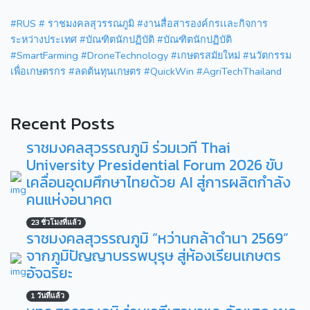
#RUS
# ราชมงคลสุวรรณภูมิ
#งานสื่อสารองค์กรเเละกิจการ
ระหว่างประเทศ
#บัณฑิตนักปฏิบัติ
#บัณฑิตนักปฏิบัติ
#SmartFarming #DroneTechnology #เกษตรสมัยใหม่
#นวัตกรรม
เพื่อเกษตรกร
#ลดต้นทุนเกษตร
#QuickWin
#AgriTechThailand
Recent Posts
ราชมงคลสุวรรณภูมิ ร่วมเวที Thai
University Presidential Forum 2026 ขับ
เคลื่อนอุดมศึกษาไทยด้วย AI สู่การผลิตกำลัง
คนแห่งอนาคต
23 ชั่วโมงที่แล้ว
ราชมงคลสุวรรณภูมิ “หว่านกล้าดำนา 2569”
จากภูมิปัญญาบรรพบุรุษ สู่ห้องเรียนเกษตร
อัจฉริยะ
1 วันที่แล้ว