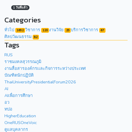
1 วันที่แล้ว
Categories
ทั่วไป
วิชาการ
งานวิจัย
บริการวิชาการ
1692
120
29
67
ศิลปวัฒนธรรม
82
Tags
RUS
ราชมงคลสุวรรณภูมิ
งานสื่อสารองค์กรเเละกิจการระหว่างประเทศ
บัณฑิตนักปฏิบัติ
ThaiUniversityPresidentialForum2026
AI
AIเพื่อการศึกษา
อว
ทปอ
HigherEducation
OneRUSOneVoic
ดูแลบุคลากร