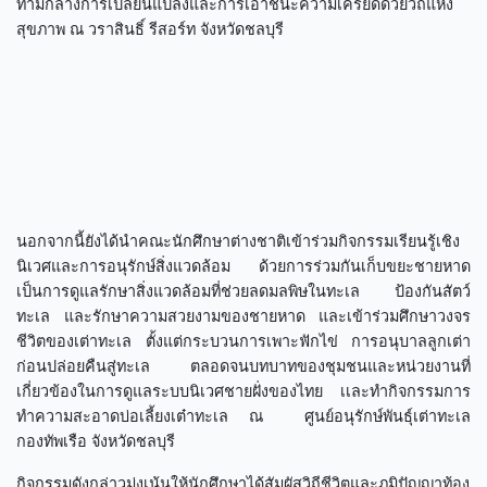
ท่ามกลางการเปลี่ยนแปลงและการเอาชนะความเครียดด้วยวิถีแห่ง
สุขภาพ ณ วราสินธิ์ รีสอร์ท จังหวัดชลบุรี
นอกจากนี้ยังได้นำคณะนักศึกษาต่างชาติเข้าร่วมกิจกรรมเรียนรู้เชิง
นิเวศและการอนุรักษ์สิ่งแวดล้อม ด้วยการร่วมกันเก็บขยะชายหาด
เป็นการดูแลรักษาสิ่งแวดล้อมที่ช่วยลดมลพิษในทะเล ป้องกันสัตว์
ทะเล และรักษาความสวยงามของชายหาด และเข้าร่วมศึกษาวงจร
ชีวิตของเต่าทะเล ตั้งแต่กระบวนการเพาะฟักไข่ การอนุบาลลูกเต่า
ก่อนปล่อยคืนสู่ทะเล ตลอดจนบทบาทของชุมชนและหน่วยงานที่
เกี่ยวข้องในการดูแลระบบนิเวศชายฝั่งของไทย เเละทำกิจกรรมการ
ทำความสะอาดบ่อเลี้ยงเต๋าทะเล ณ ศูนย์อนุรักษ์พันธุ์เต่าทะเล
กองทัพเรือ จังหวัดชลบุรี
กิจกรรมดังกล่าวมุ่งเน้นให้นักศึกษาได้สัมผัสวิถีชีวิตและภูมิปัญญาท้อง