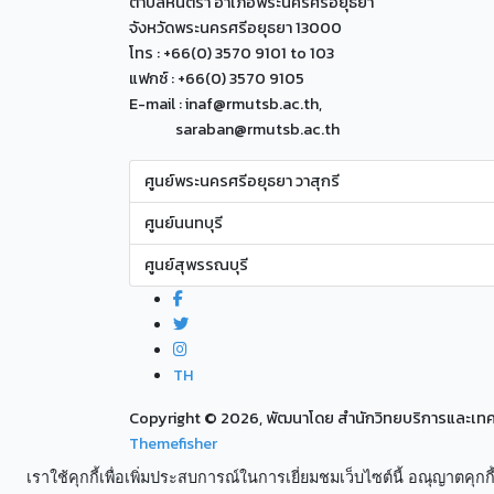
ตำบลหันตรา อำเภอพระนครศรีอยุธยา
จังหวัดพระนครศรีอยุธยา 13000
โทร : +66(0) 3570 9101 to 103
แฟกซ์ : +66(0) 3570 9105
E-mail : inaf@rmutsb.ac.th,
saraban@rmutsb.ac.th
ศูนย์พระนครศรีอยุธยา วาสุกรี
ศูนย์นนทบุรี
ศูนย์สุพรรณบุรี
TH
Copyright ©
2026, พัฒนาโดย สำนักวิทยบริการและเ
Themefisher
เราใช้คุกกี้เพื่อเพิ่มประสบการณ์ในการเยี่ยมชมเว็บไซต์นี้ อณุญาตคุกกี้