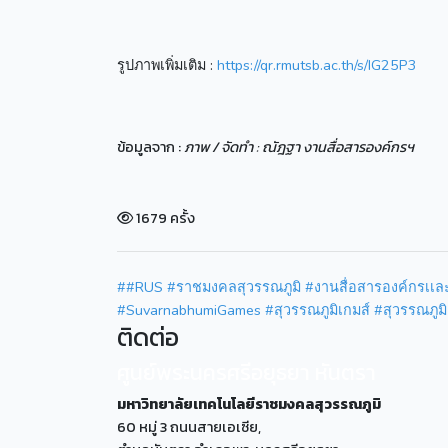
รูปภาพเพิ่มเติม :
https://qr.rmutsb.ac.th/s/IG25P3
ข้อมูลจาก :
ภาพ / จัดทำ : ณัฎฐา งานสื่อสารองค์กรฯ
1679 ครั้ง
##RUS #ราชมงคลสุวรรณภูมิ #งานสื่อสารองค์กรเเล
#SuvarnabhumiGames #สุวรรณภูมิเกมส์ #สุวรรณภูมิเก
ติดต่อ
ศูนย์พระนครศรีอยุธยา หันตรา
มหาวิทยาลัยเทคโนโลยีราชมงคลสุวรรณภูมิ
60 หมู่ 3 ถนนสายเอเซีย,