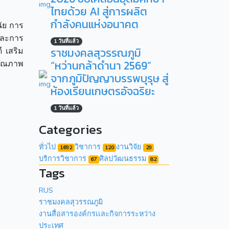
ไทยด้วย AI สู่การผลิต
กำลังคนแห่งอนาคต
นัย การ
พและการ
1 วันที่แล้ว
ราชมงคลสุวรรณภูมิ
ี เสริม
“หว่านกล้าดำนา 2569”
คุณภาพ
จากภูมิปัญญาบรรพบุรุษ สู่
ห้องเรียนเกษตรอัจฉริยะ
1 วันที่แล้ว
Categories
ทั่วไป
วิชาการ
งานวิจัย
1692
120
29
บริการวิชาการ
ศิลปวัฒนธรรม
67
82
Tags
RUS
ราชมงคลสุวรรณภูมิ
งานสื่อสารองค์กรเเละกิจการระหว่าง
ประเทศ