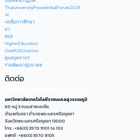
บัณฑิตนักปฏิบัติ
ThaiUniversityPresidentialForum2026
AI
AIเพื่อการศึกษา
อว
ทปอ
HigherEducation
OneRUSOneVoic
ดูแลบุคลากร
ร่วมพัฒนาสู่อนาคต
ติดต่อ
ศูนย์พระนครศรีอยุธยา หันตรา
มหาวิทยาลัยเทคโนโลยีราชมงคลสุวรรณภูมิ
60 หมู่ 3 ถนนสายเอเซีย,
ตำบลหันตรา อำเภอพระนครศรีอยุธยา
จังหวัดพระนครศรีอยุธยา 13000
โทร : +66(0) 3570 9101 to 103
แฟกซ์ : +66(0) 3570 9105