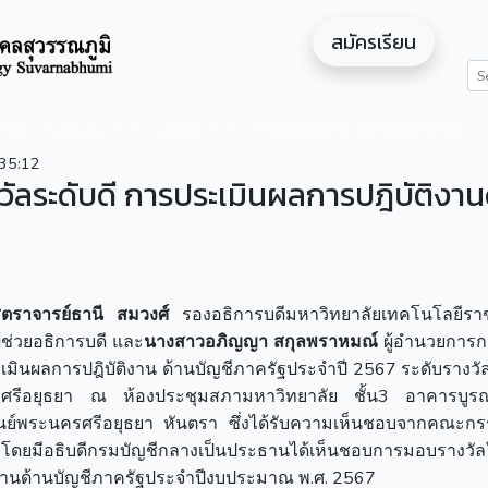
สมัครเรียน
ดสอน
หน่วยงาน
งานวิจัย
สำหรับนักศึกษา/ผู้สนใจศึกษาต่อ
35:12
ัลระดับดี การประเมินผลการปฎิบัติงาน
าสตราจารย์ธานี สมวงศ์
รองอธิการบดีมหาวิทยาลัยเทคโนโลยีร
ู้ช่วยอธิการบดี และ
นางสาวอภิญญา สกุลพราหมณ์
ผู้อำนวยการก
ินผลการปฎิบัติงาน ด้านบัญชีภาครัฐประจำปี 2567 ระดับรางวัล
รศรีอยุธยา ณ ห้องประชุมสภามหาวิทยาลัย ชั้น3 อาคารบู
นย์พระนครศรีอยุธยา หันตรา ซึ่งได้รับความเห็นชอบจากคณะก
งโดยมีอธิบดีกรมบัญชีกลางเป็นประธานได้เห็นชอบการมอบรางวัลใ
ิงานด้านบัญชีภาครัฐประจำปีงบประมาณ พ.ศ. 2567