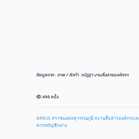
ข้อมูลจาก :
ภาพ / จัดทำ : ณัฎฐา งานสื่อสารองค์กรฯ
495 ครั้ง
##RUS #ราชมงคลสุวรรณภูมิ #งานสื่อสารองค์กรเเละ
#กรมบัญชีกลาง