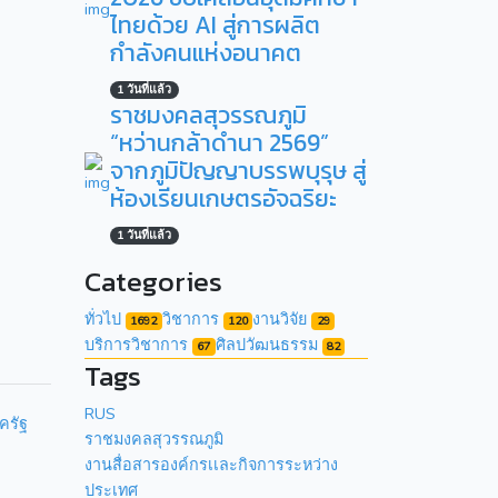
ไทยด้วย AI สู่การผลิต
กำลังคนแห่งอนาคต
1 วันที่แล้ว
ราชมงคลสุวรรณภูมิ
“หว่านกล้าดำนา 2569”
จากภูมิปัญญาบรรพบุรุษ สู่
ห้องเรียนเกษตรอัจฉริยะ
1 วันที่แล้ว
Categories
ทั่วไป
วิชาการ
งานวิจัย
1692
120
29
บริการวิชาการ
ศิลปวัฒนธรรม
67
82
Tags
RUS
ครัฐ
ราชมงคลสุวรรณภูมิ
งานสื่อสารองค์กรเเละกิจการระหว่าง
ประเทศ