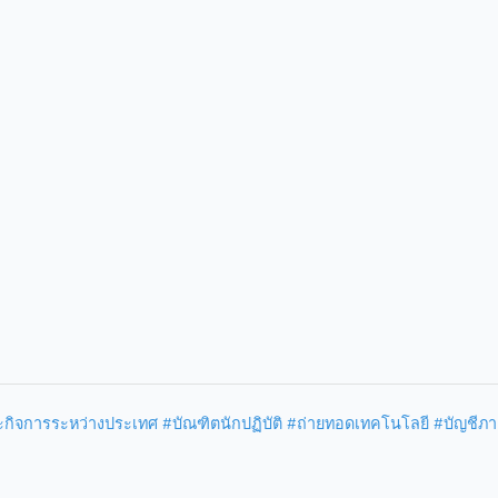
กิจการระหว่างประเทศ #บัณฑิตนักปฏิบัติ #ถ่ายทอดเทคโนโลยี #บัญชีภา