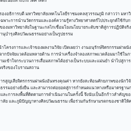
่อเนื่องทางประวัติศาสตร์
รองอธิการบดี มหาวิทยาลัยเทคโนโลยีราชมงคลสุวรรณภูมิ กล่าวว่า มหาวิ
 โดยเฉพาะการนำนวัตกรรมและองค์ความรู้ทางวิทยาศาสตร์ไปประยุกต์ใช้กับ
งมหาวิทยาลัยในฐานะกลไกเชื่อมโยงนโยบายระดับชาติสู่การปฏิบัติจริงใน
ำนุบำรุงศิลปวัฒนธรรมอย่างเป็นรูปธรรม
้าโครงการและเจ้าของผลงานวิจัย เปิดเผยว่า งานอนุรักษ์จิตรกรรมฝาผน
ทบจากปัจจัยแวดล้อมหลายด้าน การนำเครื่องจำลองสภาพแวดล้อมมาใช้ในก
ความเข้าใจกระบวนการเสื่อมสภาพได้อย่างเป็นระบบและแม่นยำ นำไปสู่การ
ภาพจริงของโบราณสถาน
รสูญเสียจิตรกรรมฝาผนังอันทรงคุณค่า หากยังสะท้อนศักยภาพของนักวิจ
นธรรมอย่างยั่งยืน และสามารถต่อยอดสู่การกำหนดแนวทางหรือมาตรฐาน
ละการลงพื้นที่ติดตามการดำเนินงานในครั้งนี้ จึงนับเป็นอีกก้าวสำคัญข
ลัย และภูมิปัญญาทางศิลปวัฒนธรรม เพื่อร่วมกันรักษามรดกของชาติให้คงอ