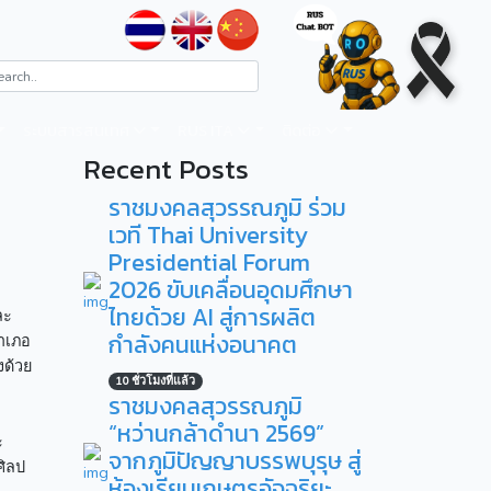
ระบบสารสนเทศ
RUS ITA
ติดต่อ
Recent Posts
ราชมงคลสุวรรณภูมิ ร่วม
เวที Thai University
Presidential Forum
2026 ขับเคลื่อนอุดมศึกษา
ไทยด้วย AI สู่การผลิต
ละ
กำลังคนแห่งอนาคต
อำเภอ
งด้วย
10 ชั่วโมงที่แล้ว
ราชมงคลสุวรรณภูมิ
“หว่านกล้าดำนา 2569”
ะ
จากภูมิปัญญาบรรพบุรุษ สู่
ศิลป
ห้องเรียนเกษตรอัจฉริยะ