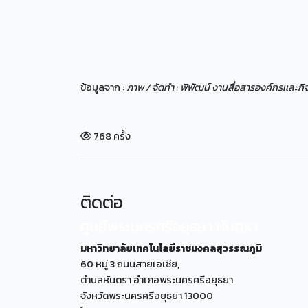
ข้อมูลจาก :
ภาพ / จัดทำ : พิพัฒน์ งานสื่อสารองค์กรเเละก
768 ครั้ง
ติดต่อ
ศูนย์พระนครศรีอยุธยา หันตรา
มหาวิทยาลัยเทคโนโลยีราชมงคลสุวรรณภูมิ
60 หมู่ 3 ถนนสายเอเซีย,
ตำบลหันตรา อำเภอพระนครศรีอยุธยา
จังหวัดพระนครศรีอยุธยา 13000