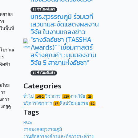
11 ชั่วโมงที่แล้ว
ทยาลัย
มทร.สุวรรณภูมิ ร่วมเวที
การ
เสวนาและจัดแสดงผลงาน
พื้นที่
วิจัย ในงานแถลงข่าว
"รางวัลธัชชา (TASSHA
Awards)" “เชื่อมศาสตร์
ังโบราณ
สร้างคุณค่า : มุมมองงาน
าร
วิจัย 5 สาขาแห่งธัชชา”
จัดทำ
12 ชั่วโมงที่แล้ว
Categories
ัยไทย
การ
ทั่วไป
วิชาการ
งานวิจัย
1692
120
29
องการ
บริการวิชาการ
ศิลปวัฒนธรรม
67
82
ยู่คู่
Tags
RUS
ราชมงคลสุวรรณภูมิ
งานสื่อสารองค์กรเเละกิจการระหว่าง