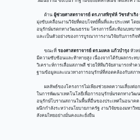
วัฒนธรรม ซึ่งเป็นรากฐานของอัตลักษณ์ชาติและความต
ด้าน
ผู้ช่วยศาสตราจารย์ ดร.ภาสพิรุฬห์ วัชรสำเริง
มุ่งขับเคลื่อนงานวิจัยที่ตอบโจทย์พื้นที่และประเทศ
อนุรักษ์มรดกทางวัฒนธรรม โครงการนี้สะท้อนบทบาทขอ
และเป็นตัวอย่างของการบูรณาการงานวิจัยกับภารกิจท
ขณะที่
รองศาสตราจารย์ ดร.มงคล แก้วบำรุง
หัวหน
มีความซับซ้อนและท้าทายสูง เนื่องจากได้รับผลกระ
วิเคราะห์การเสื่อมสภาพสี ช่วยให้ทีมวิจัยสามารถทำ
ฐานข้อมูลและแนวทางการอนุรักษ์ที่สอดคล้องกับส
ผลลัพธ์ของโครงการไม่เพียงช่วยลดความเสี่ยงต่อกา
ในการพัฒนาเทคโนโลยีเพื่อการอนุรักษ์มรดกทางวัฒ
อนุรักษ์โบราณสถานในพื้นที่อื่นของประเทศในอนาคต แ
ผนึกกำลังระหว่างนโยบายภาครัฐ งานวิจัยของมหาวิทยา
สังคมไทยอย่างมั่นคงและยั่งยืน