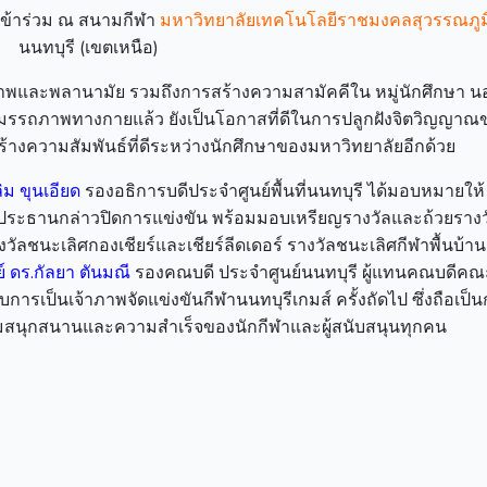
ฬาเข้าร่วม ณ สนามกีฬา
มหาวิทยาลัยเทคโนโลยีราชมงคลสุวรรณภูม
นนทบุรี (เขตเหนือ)
สุขภาพและพลานามัย รวมถึงการสร้างความสามัคคีใน หมู่นักศึกษา 
มรรถภาพทางกายแล้ว ยังเป็นโอกาสที่ดีในการปลูกฝังจิตวิญญาณ
้างความสัมพันธ์ที่ดีระหว่างนักศึกษาของมหาวิทยาลัยอีกด้วย
ิม ขุนเอียด
รองอธิการบดีประจำศูนย์พื้นที่นนทบุรี ได้มอบหมายให
นประธานกล่าวปิดการแข่งขัน พร้อมมอบเหรียญรางวัลและถ้วยรางวั
วัลชนะเลิศกองเชียร์และเชียร์ลีดเดอร์ รางวัลชนะเลิศกีฬาพื้นบ้า
์ ดร.กัลยา ตันมณี
รองคณบดี ประจำศูนย์นนทบุรี ผู้แทนคณบดีคณ
รเป็นเจ้าภาพจัดแข่งขันกีฬานนทบุรีเกมส์ ครั้งถัดไป ซึ่งถือเป็
ามสนุกสนานและความสำเร็จของนักกีฬาและผู้สนับสนุนทุกคน