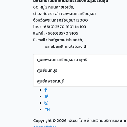
มหาวิทยาลัยเทคโนโลยีราชมงคลสุวรรณภูมิ
60 หมู่ 3 ถนนสายเอเซีย,
ตำบลหันตรา อำเภอพระนครศรีอยุธยา
จังหวัดพระนครศรีอยุธยา 13000
โทร : +66(0) 3570 9101 to 103
แฟกซ์ : +66(0) 3570 9105
E-mail : inaf@rmutsb.ac.th,
saraban@rmutsb.ac.th
ศูนย์พระนครศรีอยุธยา วาสุกรี
ศูนย์นนทบุรี
ศูนย์สุพรรณบุรี
TH
Copyright ©
2026, พัฒนาโดย สำนักวิทยบริการและเ