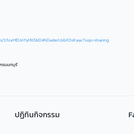
olders/1foxHEUnYyHll5bD4hDaderUsbX3sKaac?usp=sharing
ากรนนทบุรี
ปฏิทินกิจกรรม
F