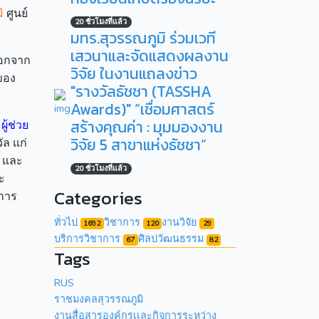
ิ
ศูนย์
20 ชั่วโมงที่แล้ว
มทร.สุวรรณภูมิ ร่วมเวที
เสวนาและจัดแสดงผลงาน
นอกจาก
วิจัย ในงานแถลงข่าว
ของ
"รางวัลธัชชา (TASSHA
Awards)" “เชื่อมศาสตร์
สร้างคุณค่า : มุมมองงาน
้
ผู้ช่วย
วิจัย 5 สาขาแห่งธัชชา”
ล แก่
น และ
20 ชั่วโมงที่แล้ว
ะ
Categories
นการ
ทั่วไป
วิชาการ
งานวิจัย
1692
120
29
บริการวิชาการ
ศิลปวัฒนธรรม
67
82
Tags
RUS
ราชมงคลสุวรรณภูมิ
งานสื่อสารองค์กรเเละกิจการระหว่าง