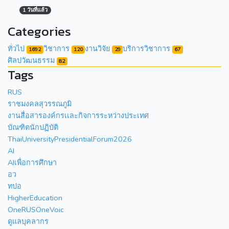
1 วันที่แล้ว
Categories
ทั่วไป
วิชาการ
งานวิจัย
บริการวิชาการ
1692
120
29
67
ศิลปวัฒนธรรม
82
Tags
RUS
ราชมงคลสุวรรณภูมิ
งานสื่อสารองค์กรเเละกิจการระหว่างประเทศ
บัณฑิตนักปฏิบัติ
ThaiUniversityPresidentialForum2026
AI
AIเพื่อการศึกษา
อว
ทปอ
HigherEducation
OneRUSOneVoic
ดูแลบุคลากร