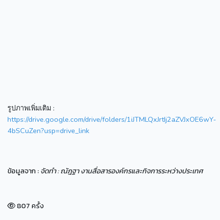
รูปภาพเพิ่มเติม :
https://drive.google.com/drive/folders/1iJTMLQxJrtIj2aZVJxOE6wY-
4bSCuZen?usp=drive_link
ข้อมูลจาก :
จัดทำ : ณัฎฐา งานสื่อสารองค์กรและกิจการระหว่างประเทศ
807 ครั้ง