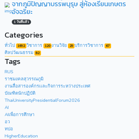
จากภูมิปัญญาบรรพบุรุษ สู่ห้องเรียนเกษตร
อัจฉริยะ
1 วันที่แล้ว
Categories
ทั่วไป
วิชาการ
งานวิจัย
บริการวิชาการ
1692
120
29
67
ศิลปวัฒนธรรม
82
Tags
RUS
ราชมงคลสุวรรณภูมิ
งานสื่อสารองค์กรเเละกิจการระหว่างประเทศ
บัณฑิตนักปฏิบัติ
ThaiUniversityPresidentialForum2026
AI
AIเพื่อการศึกษา
อว
ทปอ
HigherEducation