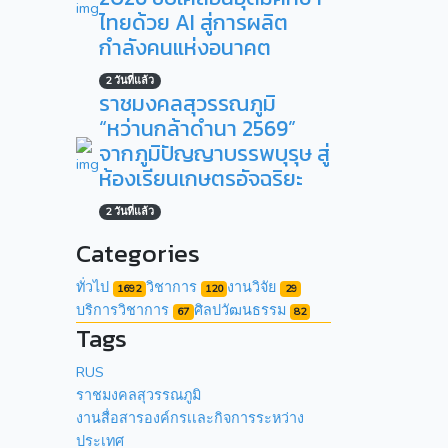
ไทยด้วย AI สู่การผลิต
กำลังคนแห่งอนาคต
2 วันที่แล้ว
ราชมงคลสุวรรณภูมิ
“หว่านกล้าดำนา 2569”
จากภูมิปัญญาบรรพบุรุษ สู่
ห้องเรียนเกษตรอัจฉริยะ
2 วันที่แล้ว
Categories
ทั่วไป
วิชาการ
งานวิจัย
1692
120
29
บริการวิชาการ
ศิลปวัฒนธรรม
67
82
Tags
RUS
ราชมงคลสุวรรณภูมิ
งานสื่อสารองค์กรเเละกิจการระหว่าง
ประเทศ