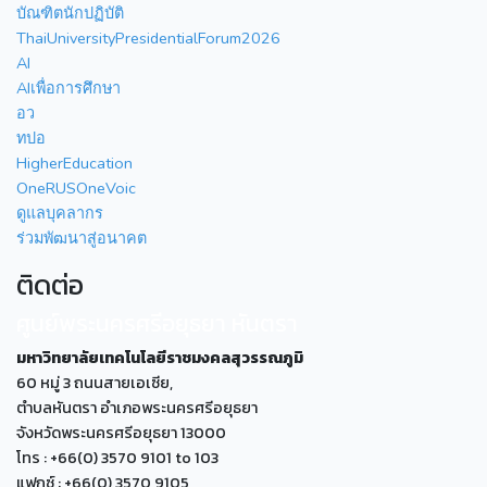
บัณฑิตนักปฏิบัติ
ThaiUniversityPresidentialForum2026
AI
AIเพื่อการศึกษา
อว
ทปอ
HigherEducation
OneRUSOneVoic
ดูแลบุคลากร
ร่วมพัฒนาสู่อนาคต
ติดต่อ
ศูนย์พระนครศรีอยุธยา หันตรา
มหาวิทยาลัยเทคโนโลยีราชมงคลสุวรรณภูมิ
60 หมู่ 3 ถนนสายเอเซีย,
ตำบลหันตรา อำเภอพระนครศรีอยุธยา
จังหวัดพระนครศรีอยุธยา 13000
โทร : +66(0) 3570 9101 to 103
แฟกซ์ : +66(0) 3570 9105