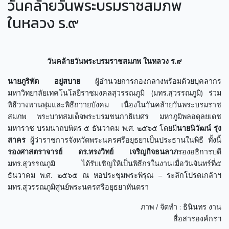
วันคล้ายวันพระบรมราชสมภพ
ในหลวง ร.๙
วันคล้ายวันพระบรมราชสมภพ ในหลวง ร.๙
นายภูริทัต อยู่สบาย
ผู้อำนวยการกองกลางพร้อมด้วยบุคลากร
มหาวิทยาลัยเทคโนโลยีราชมงคลสุวรรณภูมิ (มทร.สุวรรณภูมิ) ร่วม
พิธีวางพานพุ่มและพิธีถวายบังคม เนื่องในวันคล้ายวันพระบรมราช
สมภพ พระบาทสมเด็จพระบรมชนกาธิเบศร มหาภูมิพลอดุลยเดช
มหาราช บรมนาถบพิตร ๕ ธันวาคม พ.ศ. ๒๕๖๕ โดยมี
นายนิวัฒน์ รุ่ง
สาคร
ผู้ว่าราชการจังหวัดพระนครศรีอยุธยาเป็นประธานในพิธี ทั้งนี้
รองศาสตราจารย์ ดร.ทรงวิทย์ เจริญกิจธนลาภ
รองอธิการบดี
มทร.สุวรรณภูมิ ได้รับเชิญให้เป็นพิธีกรในงานเมื่อวันจันทร์ที่๕
ธันวาคม พ.ศ. ๒๕๖๕ ณ หอประชุมพระพิรุณ – ระลึกโปรดเกล้าฯ
มทร.สุวรรณภูมิศูนย์พระนครศรีอยุธยาหันตรา
ภาพ / จัดทำ : ธินินทร งาน
สื่อสารองค์กรฯ