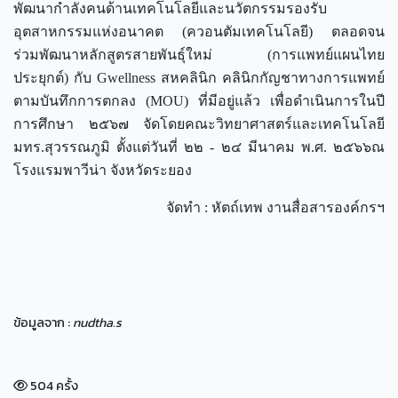
พัฒนากำลังคนด้านเทคโนโลยีและนวัตกรรมรองรับ
อุตสาหกรรมแห่งอนาคต (ควอนตัมเทคโนโลยี) ตลอดจน
ร่วมพัฒนาหลักสูตรสายพันธุ์ใหม่ (การแพทย์แผนไทย
ประยุกต์) กับ Gwellness สหคลินิก คลินิกกัญชาทางการแพทย์
ตามบันทึกการตกลง (MOU) ที่มีอยู่แล้ว เพื่อดำเนินการในปี
การศึกษา ๒๕๖๗ จัดโดยคณะวิทยาศาสตร์และเทคโนโลยี
มทร.สุวรรณภูมิ ตั้งแต่วันที่ ๒๒ - ๒๔ มีนาคม พ.ศ. ๒๕๖๖ณ
โรงแรมพาวีน่า จังหวัดระยอง
จัดทำ : หัตถ์เทพ งานสื่อสารองค์กรฯ
ข้อมูลจาก :
nudtha.s
504 ครั้ง