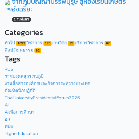
จากภูมิปัญญาบรรพบุรุษ สู่ห้องเรียนเกษตร
อัจฉริยะ
1 วันที่แล้ว
Categories
ทั่วไป
วิชาการ
งานวิจัย
บริการวิชาการ
1692
120
29
67
ศิลปวัฒนธรรม
82
Tags
RUS
ราชมงคลสุวรรณภูมิ
งานสื่อสารองค์กรเเละกิจการระหว่างประเทศ
บัณฑิตนักปฏิบัติ
ThaiUniversityPresidentialForum2026
AI
AIเพื่อการศึกษา
อว
ทปอ
HigherEducation