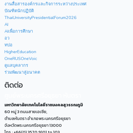
งานสื่อสารองค์กรเเละกิจการระหว่างประเทศ
บัณฑิตนักปฏิบัติ
ThaiUniversityPresidentialForum2026
AI
AIเพื่อการศึกษา
อว
ทปอ
HigherEducation
OneRUSOneVoic
ดูแลบุคลากร
ร่วมพัฒนาสู่อนาคต
ติดต่อ
ศูนย์พระนครศรีอยุธยา หันตรา
มหาวิทยาลัยเทคโนโลยีราชมงคลสุวรรณภูมิ
60 หมู่ 3 ถนนสายเอเซีย,
ตำบลหันตรา อำเภอพระนครศรีอยุธยา
จังหวัดพระนครศรีอยุธยา 13000
โทร : +66(0) 3570 9101 to 103