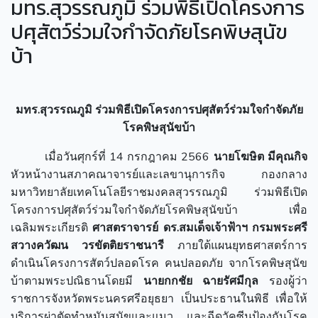
มทร.สุวรรณภูมิ ร่วมพิธีเปิดโครงการ
ปศุสัตว์ร่วมใจกำจัดภัยโรคพิษสุนัข
บ้า
มทร.สุวรรณภูมิ ร่วมพิธีเปิดโครงการปศุสัตว์ร่วมใจกำจัดภัย
โรคพิษสุนัขบ้า
เมื่อวันศุกร์ที่ 14 กรกฎาคม 2566
นายโฆษิต มีคุณกิจ
หัวหน้างานสภาคณาจารย์และเลขานุการกิจ กองกลาง
มหาวิทยาลัยเทคโนโลยีราชมงคลสุวรรณภูมิ ร่วมพิธีเปิด
โครงการปศุสัตว์ร่วมใจกำจัดภัยโรคพิษสุนัขบ้า เพื่อ
เฉลิมพระเกียรติ
ศาสตราจารย์ ดร.สมเด็จเจ้าฟ้าฯ กรมพระศรี
สวางควัฒน วรขัตติยราชนารี
ภายใต้แผนยุทธศาสตร์การ
ดำเนินโครงการสัตว์ปลอดโรค คนปลอดภัย จากโรคพิษสุนัข
บ้าตามพระปณิธานโดยมี
นายกกชัย ฉายรัศมีกุล
รองผู้ว่า
ราชการจังหวัดพระนครศรีอยุธยา เป็นประธานในพิธี เพื่อให้
บริการผ่าตัดทำหมันสุนัขและแมว และฉีดวัคซีนป้องกันโรค