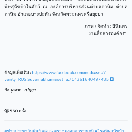
พิษสุนัขบ้าในสัตว์ ณ องค์การบริหารส่วนตำบลตานิม ตำบล
ตานิม อำเภอบางปะหัน จังหวัดพระนครศรีอยุธยา
ภาพ / จัดทำ : ธินินทร
งานสื่อสารองค์กรฯ
ข้อมูลเพิ่มเติม :
https://www.facebook.com/media/set/?
vanity=RUS.Suvarnabhumi&set=a.714351640497485
ข้อมูลจาก :
ณัฎฐา
560 ครั้ง
#ข่าวประชาสัมพันธ์
#RUS
#ราชมงคลสุวรรณภูมิ
#โรคพิษสุนัขบ้า