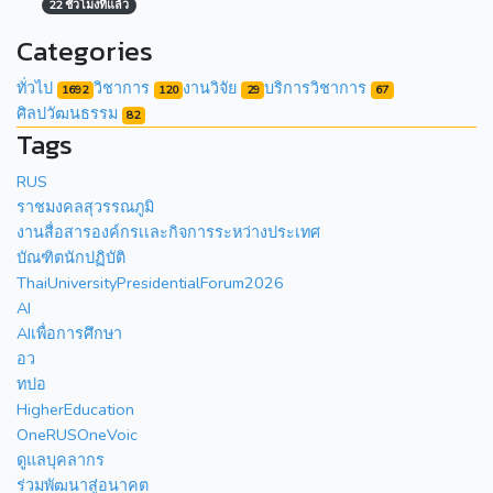
22 ชั่วโมงที่แล้ว
Categories
ทั่วไป
วิชาการ
งานวิจัย
บริการวิชาการ
1692
120
29
67
ศิลปวัฒนธรรม
82
Tags
RUS
ราชมงคลสุวรรณภูมิ
งานสื่อสารองค์กรเเละกิจการระหว่างประเทศ
บัณฑิตนักปฏิบัติ
ThaiUniversityPresidentialForum2026
AI
AIเพื่อการศึกษา
อว
ทปอ
HigherEducation
OneRUSOneVoic
ดูแลบุคลากร
ร่วมพัฒนาสู่อนาคต