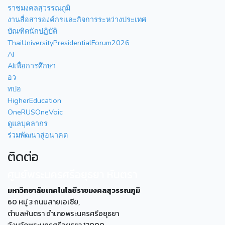
ราชมงคลสุวรรณภูมิ
งานสื่อสารองค์กรเเละกิจการระหว่างประเทศ
บัณฑิตนักปฏิบัติ
ThaiUniversityPresidentialForum2026
AI
AIเพื่อการศึกษา
อว
ทปอ
HigherEducation
OneRUSOneVoic
ดูแลบุคลากร
ร่วมพัฒนาสู่อนาคต
ติดต่อ
ศูนย์พระนครศรีอยุธยา หันตรา
มหาวิทยาลัยเทคโนโลยีราชมงคลสุวรรณภูมิ
60 หมู่ 3 ถนนสายเอเซีย,
ตำบลหันตรา อำเภอพระนครศรีอยุธยา
จังหวัดพระนครศรีอยุธยา 13000